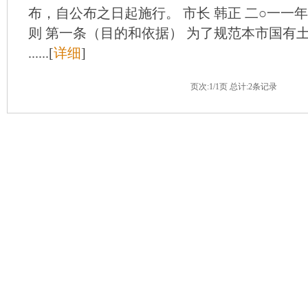
布，自公布之日起施行。 市长 韩正 二○一一年
则 第一条（目的和依据） 为了规范本市国有
......[
详细
]
页次:1/1页 总计:2条记录